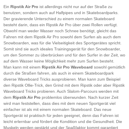
Ein
Ripstik Air Pro
ist allerdings nicht nur auf der Straße zu
benutzen, sondern auch auf Halfpipes und in Skateboardparks.
Der gravierende Unterschied zu einem normalen Skateboard
besteht darin, dass ein Ripstik Air Pro über zwei Rollen verfügt.
Obwohl man weder Wasser noch Schnee benötigt, gleicht das
Fahren mit dem Ripstik Air Pro sowohl dem Surfen als auch dem
Snowboarden, was für die Vielseitigkeit des Sportgerätes spricht.
Somit sind sie auch ideales Trainingsgerät für den Snowboarder,
um den Sommer zu überbrücken und für den Surfer in der Zeit, wo
auf dem Wasser keine Möglichkeit mehr zum Surfen besteht.
Man kann mit einem
Ripstik Air Pro
Waveboard
sowohl gemütlich
durch die Straßen fahren, als auch in einem Skateboardpark
diverse Waveboard Tricks ausprobieren. Man kann zum Beispiel
den Ripstik Ollie-Trick, den Grind mit dem Ripstik oder aber Ripstik
Waveboard Tricks probieren. Auch Slalom-Parcours werden mit
dem
Ripstik Air Pro
problemlos überwunden. Nach kurzer Zeit
wird man feststellen, dass dies mit dem neuen Sportgerät viel
einfacher ist als mit einem normalen Skateboard. Das neue
Sportgerät ist praktisch für jeden geeignet, denn das Fahren ist
leicht erlernbar und fördert die Kondition und die Gesundheit. Die
Muskeln werden gestärkt und der Spaßfaktor kommt garantiert