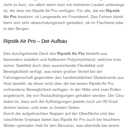
nicht zu kurz, vor allem wenn man mit mehreren Leuten unterwegs
ist, die über ein Ripstik Air Pro verfügen. Für alle, die ein
Ripstik
Air Pro
besitzen, ist Langeweile ein Fremdwort. Das Fahren damit
kann sich sehr abwechslungsreich gestalten, ob im Flachland oder
in den Bergen.
Ripstik Air Pro – Der Aufbau
Das durchgehende Deck des
Ripstik Air Pro
besteht aus
besonders stabilem und haltbarem Polyvinylchlorid, welches trotz
seiner Stabilität doch über ausreichende Flexibilität und
Beweglichkeit verfügt, was einen großen Vorteil bei der
Fahreigenschaft gegenüber den handelsüblichen Skateboards aus
Holz bewirkt, da diese nicht über die bei einem Ripstik Air Pro
vorhandene Beweglichkeit verfügen. In der Mitte sind zwei Rollen
angebracht, die von Radaufhängungen gehalten werden. Der Clou
dabei ist, dass sich die Aufhängungen jeweils noch um 90 Grad
drehen lassen, und zwar zu beiden Seiten.
Durch die aufgebrachten Noppen auf der Oberfläche und das
rutschfeste Griptape bietet das Ripstik Air Pro auch bei feuchtem
Wetter optimalen Halt für den Benutzer, was ebenfalls bei einem